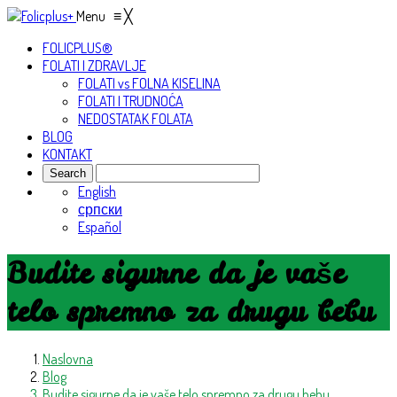
Menu
≡
╳
FOLICPLUS®
FOLATI I ZDRAVLJE
FOLATI vs FOLNA KISELINA
FOLATI I TRUDNOĆA
NEDOSTATAK FOLATA
BLOG
KONTAKT
English
српски
Español
Budite sigurne da je vaše
telo spremno za drugu bebu
Naslovna
Blog
Budite sigurne da je vaše telo spremno za drugu bebu