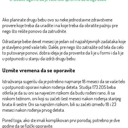
Ako planirate drugu bebu ovo su neke jednostavne zdravstvene
provere koje treba da uradite i na koje treba da obratite pažnju pre
nego što rešite ponovo da zatrudnite.
Odrastanje bebe devet meseci je jedan od najzahtjevnijih zadataka koje
je stavljeno pred vaše telo. Dakle, pre nego što zatražite od tela da celo
to putovanje ponovi, dobra ideja je da proverite da li je u formi i da li je
u potpunosti u stanju da izdrži drugu bebu.
Uzmite vremena da se oporavite
Istraživanja sugerišu da je potrebno najmanje 18 meseci da se vaše telo
u potpunosti oporavi nakon rođenja deteta. Studija 173.205 beba
otkrila je da su oni sa najvećim rizikom da budu rođeni rano, ili sa
niskom težinom, oni koji su začeti šest meseci nakon rođenja starijeg
brata ili sestre. Oni sa najnižim rizikom, bili su začeti između 18 i 23
meseci nakon rođenja prvog deteta.
Pored toga, ako ste imali komplikovan prvi porođaj, potrebno je dve
godine da se fizički oporavite.