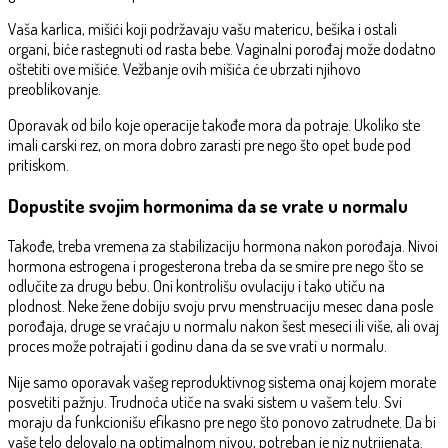
Vaša karlica, mišići koji podržavaju vašu matericu, bešika i ostali
organi, biće rastegnuti od rasta bebe. Vaginalni porođaj može dodatno
oštetiti ove mišiće. Vežbanje ovih mišića će ubrzati njihovo
preoblikovanje.
Oporavak od bilo koje operacije takođe mora da potraje. Ukoliko ste
imali carski rez, on mora dobro zarasti pre nego što opet bude pod
pritiskom.
Dopustite svojim hormonima da se vrate u normalu
Takođe, treba vremena za stabilizaciju hormona nakon porođaja. Nivoi
hormona estrogena i progesterona treba da se smire pre nego što se
odlučite za drugu bebu. Oni kontrolišu ovulaciju i tako utiču na
plodnost. Neke žene dobiju svoju prvu menstruaciju mesec dana posle
porođaja, druge se vraćaju u normalu nakon šest meseci ili više, ali ovaj
proces može potrajati i godinu dana da se sve vrati u normalu.
Nije samo oporavak vašeg reproduktivnog sistema onaj kojem morate
posvetiti pažnju. Trudnoća utiče na svaki sistem u vašem telu. Svi
moraju da funkcionišu efikasno pre nego što ponovo zatrudnete. Da bi
vaše telo delovalo na optimalnom nivou, potreban je niz nutrijenata.