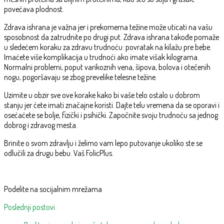
povećava plodnost.
Zdrava ishrana je važna jer i prekomerna težine može uticati na vašu
sposobnost da zatrudnite po drugi put. Zdrava ishrana takođe pomaže
u sledećem koraku za zdravu trudnoću: povratak na kilažu pre bebe.
Imaćete više komplikacija u trudnoći ako imate višak kilograma.
Normalni problemi, poput varikoznih vena, šipova, bolova i otečenih
nogu, pogoršavaju se zbog prevelike telesne težine.
Uzimite u obzir sve ove korake kako bi vaše telo ostalo u dobrom
stanju jer ćete imati značajne koristi. Dajte telu vremena da se oporavi i
osećaćete se bolje, fizički i psihički. Započnite svoju trudnoću sa jednog
dobrog i zdravog mesta.
Brinite o svom zdravlju i želimo vam lepo putovanje ukoliko ste se
odlučili za drugu bebu. Vaš FolicPlus.
Podelite na socijalnim mrežama
Poslednji postovi