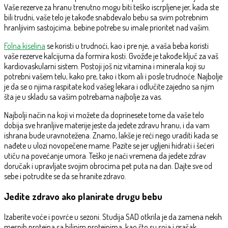
Vaše rezerve za hranu trenutno mogu biti teško iscrpljene jer, kada ste
bili trudni, vaše telo je takođe snabdevalo bebu sa svim potrebnim
hranljivim sastojcima. bebine potrebe su imale prioritet nad vašim.
Folna kiselina
se koristi u trudnoći, kao i pre nje, a vaša beba koristi
vaše rezerve kalcijuma da formira kosti. Gvožđe je takođe ključ za vaš
kardiovaskularni sistem. Postoji još niz vitamina i minerala koji su
potrebni vašem telu, kako pre, tako i tkom ali i posle trudnoće. Najbolje
je da se o njima raspitate kod vašeg lekara i odlučite zajedno sa njim
šta je u skladu sa vašim potrebama najbolje za vas.
Najbolji način na koji vi možete da doprinesete tome da vaše telo
dobija sve hranljive materije jeste da jedete zdravu hranu, i da vam
ishrana bude uravnotežena. Znamo, lakše je reći nego uraditi kada se
nađete u ulozi novopečene mame. Pazite se jer ugljeni hidrati i šećeri
utiču na povećanje umora. Teško je naći vremena da jedete zdrav
doručak i upravljate svojim obrocima pet puta na dan. Dajte sve od
sebe i potrudite se da se hranite zdravo.
Jedite zdravo ako planirate drugu bebu
Izaberite voće i povrće u sezoni. Studija SAD otkrila je da zamena nekih
mesnih proteina sa biljnim proteinima, kao što su soja i grašak,