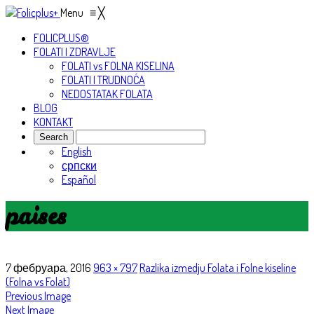
Menu
≡
╳
FOLICPLUS®
FOLATI I ZDRAVLJE
FOLATI vs FOLNA KISELINA
FOLATI I TRUDNOĆA
NEDOSTATAK FOLATA
BLOG
KONTAKT
English
српски
Español
paises
7 фебруара, 2016
963 × 797
Razlika izmedju Folata i Folne kiseline
(Folna vs Folat)
Previous Image
Next Image